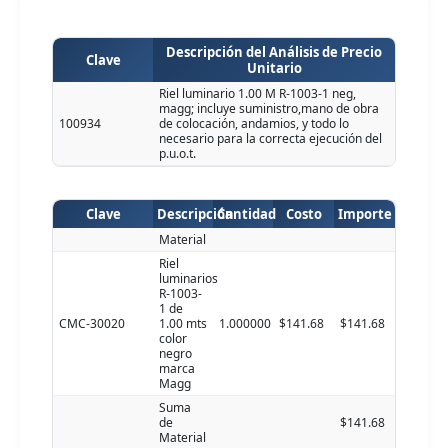
Descripción del Análisis de Precio
Clave
Unitario
Riel luminario 1.00 M R-1003-1 neg,
magg; incluye suministro,mano de obra
100934
de colocación, andamios, y todo lo
necesario para la correcta ejecución del
p.u.o.t.
Clave
Descripción
Cantidad
Costo
Importe
Material
Riel
luminarios
R-1003-
1 de
CMC-30020
1.00 mts
1.000000
$141.68
$141.68
color
negro
marca
Magg
Suma
de
$141.68
Material