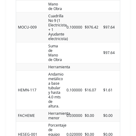
Mano
de Obra
Cuadrilla
No 9 (1
Electricista
MOCU-009
0.100000
$976.42
$97.64
+ 1
Ayudante
electricista)
Suma
de
$97.64
Mano
de Obra
Herramienta
Andamio
metálico
a base
tubular
HEMN-117
0.100000
$16.07
$1.61
y hasta
4.0 mts
de
altura.
Herramienta
FACHEME
0.030000
$0.00
$0.00
menor
Porcentaje
de
HESEG-001
equipo
0.020000
$0.00
$0.00