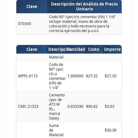
Descripción del Análisis de Precio
Clave
Unitario
Codo 90° cpvc/cts cementar (hh) 1 1/4”
incluye material, mano de obra de
070343
colocación y todo necesario para la
correcta ejecución del p.u.o.t.
Clave
Descripción
Cantidad
Costo
Importe
Material
Codo de
90° cpvc
cts a
MPPL-0173
1.000000
$27.35
$27.35
cementar
(Hh) de
1 1/4"
Cemento
cpvc de
473 M
CMC-21523
0.033330
$90.82
$3.03
lts.,
marca
Oatey
Suma
de
$30.38
Material