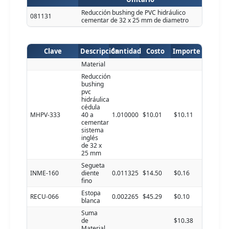
Reducción bushing de PVC hidráulico
081131
cementar de 32 x 25 mm de diametro
Clave
Descripción
Cantidad
Costo
Importe
Material
Reducción
bushing
pvc
hidráulica
cédula
MHPV-333
40 a
1.010000
$10.01
$10.11
cementar
sistema
inglés
de 32 x
25 mm
Segueta
INME-160
diente
0.011325
$14.50
$0.16
fino
Estopa
RECU-066
0.002265
$45.29
$0.10
blanca
Suma
de
$10.38
Material