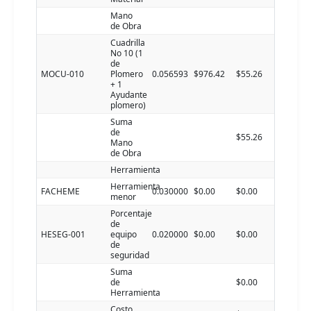
Mano
de Obra
Cuadrilla
No 10 (1
de
MOCU-010
Plomero
0.056593
$976.42
$55.26
+ 1
Ayudante
plomero)
Suma
de
$55.26
Mano
de Obra
Herramienta
Herramienta
FACHEME
0.030000
$0.00
$0.00
menor
Porcentaje
de
HESEG-001
equipo
0.020000
$0.00
$0.00
de
seguridad
Suma
de
$0.00
Herramienta
Costo