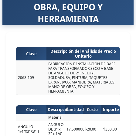
OBRA, EQUIPO Y
HERRAMIENTA
Descripción del Análisis de Precio
Clave
Unitario
FABRICACIÓN E INSTALACIÓN DE BASE
PARA TRANSFORMADOR SECO A BASE
DE ANGULO DE 2" INCLUYE
2068-109
SOLDADURA, PINTURA, TAQUETES
EXPANSIVOS, MANIOBRA, MATERIALES,
MANO DE OBRA, EQUIPO Y
HERRAMIENTA
Clave
Descripción
Cantidad
Costo
Importe
Material
ANGULO
ANGULO
DE 3" x
17.500000
$20.00
$350.00
1/4"X3"X3" 1
3" x 1/4"