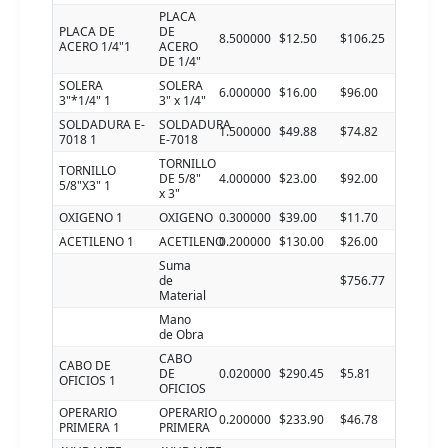
PLACA
PLACA DE
DE
8.500000
$12.50
$106.25
ACERO 1/4"1
ACERO
DE 1/4"
SOLERA
SOLERA
6.000000
$16.00
$96.00
3"*1/4" 1
3" x 1/4"
SOLDADURA E-
SOLDADURA
1.500000
$49.88
$74.82
7018 1
E-7018
TORNILLO
TORNILLO
DE 5/8"
4.000000
$23.00
$92.00
5/8"X3" 1
x 3"
OXIGENO 1
OXIGENO
0.300000
$39.00
$11.70
ACETILENO 1
ACETILENO
0.200000
$130.00
$26.00
Suma
de
$756.77
Material
Mano
de Obra
CABO
CABO DE
DE
0.020000
$290.45
$5.81
OFICIOS 1
OFICIOS
OPERARIO
OPERARIO
0.200000
$233.90
$46.78
PRIMERA 1
PRIMERA