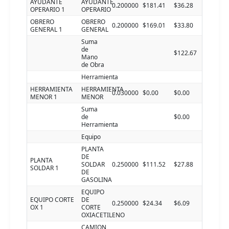
AYUDANTE
AYUDANTE
0.200000
$181.41
$36.28
OPERARIO 1
OPERARIO
OBRERO
OBRERO
0.200000
$169.01
$33.80
GENERAL 1
GENERAL
Suma
de
$122.67
Mano
de Obra
Herramienta
HERRAMIENTA
HERRAMIENTA
0.030000
$0.00
$0.00
MENOR 1
MENOR
Suma
de
$0.00
Herramienta
Equipo
PLANTA
DE
PLANTA
SOLDAR
0.250000
$111.52
$27.88
SOLDAR 1
DE
GASOLINA
EQUIPO
EQUIPO CORTE
DE
0.250000
$24.34
$6.09
OX 1
CORTE
OXIACETILENO
CAMION