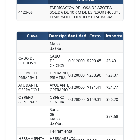
FABRICACION DE LOSA DE AZOTEA
4123-08
SOLIDA DE 10 CM DE ESPESOR INCLUYE
CIMBRADO, COLADO Y DESCIMBRA
Clave
Descripción
Cantidad
Costo
Importe
Mano
de Obra
CABO
CABO DE
DE
0.012000
$290.45
$3.49
OFICIOS 1
OFICIOS
OPERARIO
OPERARIO
0.120000
$233.90
$28.07
PRIMERA 1
PRIMERA
AYUDANTE
AYUDANTE
0.120000
$181.41
$21.77
OPERARIO 1
OPERARIO
OBRERO
OBRERO
0.120000
$169.01
$20.28
GENERAL 1
GENERAL
Suma
de
$73.60
Mano
de Obra
Herramienta
HERRAMIENTA
HERRAMIENTA