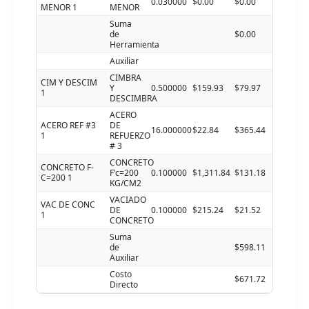
0.030000
$0.00
$0.00
MENOR 1
MENOR
Suma
de
$0.00
Herramienta
Auxiliar
CIMBRA
CIM Y DESCIM
Y
0.500000
$159.93
$79.97
1
DESCIMBRA
ACERO
ACERO REF #3
DE
16.000000
$22.84
$365.44
1
REFUERZO
# 3
CONCRETO
CONCRETO F-
F'c=200
0.100000
$1,311.84
$131.18
C=200 1
KG/CM2
VACIADO
VAC DE CONC
DE
0.100000
$215.24
$21.52
1
CONCRETO
Suma
de
$598.11
Auxiliar
Costo
$671.72
Directo