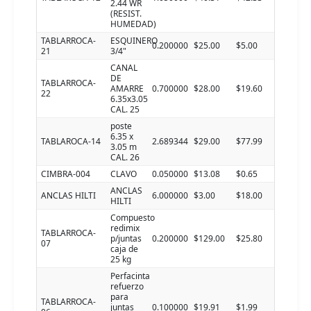
2.44 WR
(RESIST.
HUMEDAD)
TABLARROCA-
ESQUINERO
0.200000
$25.00
$5.00
21
3/4"
CANAL
DE
TABLARROCA-
AMARRE
0.700000
$28.00
$19.60
22
6.35x3.05
CAL. 25
poste
6.35 x
TABLAROCA-14
2.689344
$29.00
$77.99
3.05 m
CAL. 26
CIMBRA-004
CLAVO
0.050000
$13.08
$0.65
ANCLAS
ANCLAS HILTI
6.000000
$3.00
$18.00
HILTI
Compuesto
redimix
TABLARROCA-
p/juntas
0.200000
$129.00
$25.80
07
caja de
25 kg
Perfacinta
refuerzo
para
TABLARROCA-
juntas
0.100000
$19.91
$1.99