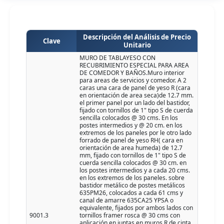
Descripción del Análisis de Precio
Clave
Unitario
MURO DE TABLAYESO CON
RECUBRIMIENTO ESPECIAL PARA AREA
DE COMEDOR Y BAÑOS.Muro interior
para areas de servicios y comedor. A 2
caras una cara de panel de yeso R (cara
en orientación de area seca)de 12.7 mm.
el primer panel por un lado del bastidor,
fijado con tornillos de 1" tipo S de cuerda
sencilla colocados @ 30 cms. En los
postes intermedios y @ 20 cm. en los
extremos de los paneles por le otro lado
forrado de panel de yeso RH( cara en
orientación de area humeda) de 12.7
mm, fijado con tornillos de 1" tipo S de
cuerda sencilla colocados @ 30 cm. en
los postes intermedios y a cada 20 cms.
en los extremos de los paneles. sobre
bastidor metálico de postes metálicos
635PM26, colocados a cada 61 cms y
canal de amarre 635CA25 YPSA o
equivalente, fijados por ambos lados con
9001.3
tornillos framer rosca @ 30 cms con
aplicación en juntas en muros R de cinta