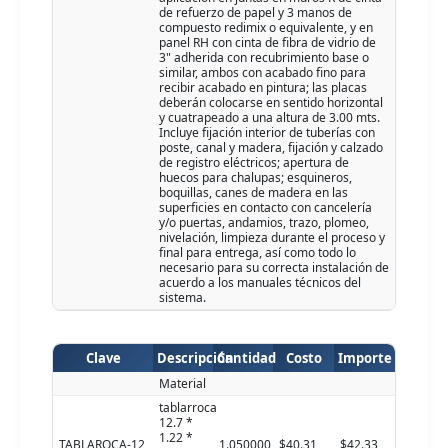
de refuerzo de papel y 3 manos de
compuesto redimix o equivalente, y en
panel RH con cinta de fibra de vidrio de
3" adherida con recubrimiento base o
similar, ambos con acabado fino para
recibir acabado en pintura; las placas
deberán colocarse en sentido horizontal
y cuatrapeado a una altura de 3.00 mts.
Incluye fijación interior de tuberías con
poste, canal y madera, fijación y calzado
de registro eléctricos; apertura de
huecos para chalupas; esquineros,
boquillas, canes de madera en las
superficies en contacto con cancelería
y/o puertas, andamios, trazo, plomeo,
nivelación, limpieza durante el proceso y
final para entrega, así como todo lo
necesario para su correcta instalación de
acuerdo a los manuales técnicos del
sistema.
Clave
Descripción
Cantidad
Costo
Importe
Material
tablarroca
12.7 *
1.22 *
TABLAROCA-12
1.050000
$40.31
$42.33