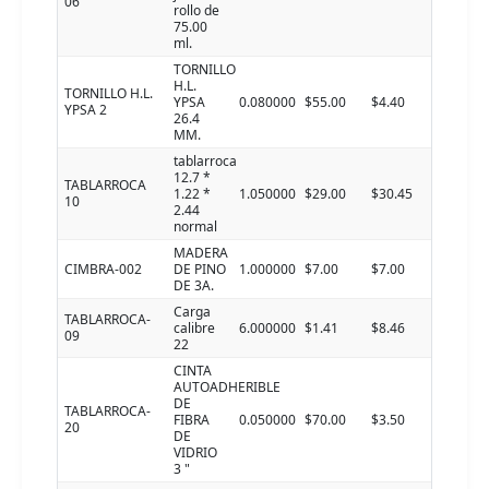
06
rollo de
75.00
ml.
TORNILLO
H.L.
TORNILLO H.L.
YPSA
0.080000
$55.00
$4.40
YPSA 2
26.4
MM.
tablarroca
12.7 *
TABLARROCA
1.22 *
1.050000
$29.00
$30.45
10
2.44
normal
MADERA
CIMBRA-002
DE PINO
1.000000
$7.00
$7.00
DE 3A.
Carga
TABLARROCA-
calibre
6.000000
$1.41
$8.46
09
22
CINTA
AUTOADHERIBLE
DE
TABLARROCA-
FIBRA
0.050000
$70.00
$3.50
20
DE
VIDRIO
3 "