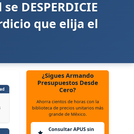
l se DESPERDICIE
icio que elija el
¿Sigues Armando
Presupuestos Desde
Cero?
ad
Ahorra cientos de horas con la
biblioteca de precios unitarios más
3
grande de México.
Consultar APUS sin