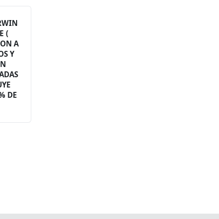
RWIN
 (
ION A
OS Y
EN
NADAS
UYE
5% DE