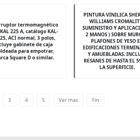
PINTURA VINILICA SHE
WILLIAMS CROMALITE
rruptor termomagnético
SUMINISTRO Y APLICAC
 KAL 225 A, catálogo KAL-
2 MANOS ) SOBRE MUR
25, ACI normal, 3 polos,
PLAFONES DE YESO 
cluye gabinete de caja
EDIFICACIONES TERMI
ldeada para empotrar,
Y AMUEBLADAS. INCL
rca Square D o similar.
RESANES DE HASTA EL 
LA SUPERFICIE.
3
4
5
Ver mas
Fin