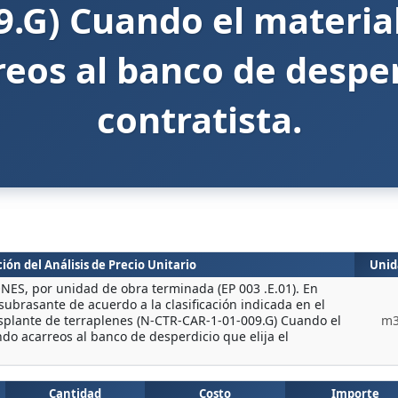
9.G) Cuando el materia
eos al banco de desperd
contratista.
ión del Análisis de Precio Unitario
Unid
S, por unidad de obra terminada (EP 003 .E.01). En
 subrasante de acuerdo a la clasificación indicada en el
splante de terraplenes (N-CTR-CAR-1-01-009.G) Cuando el
m
do acarreos al banco de desperdicio que elija el
Cantidad
Costo
Importe