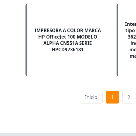
Inte
IMPRESORA A COLOR MARCA
tipo
HP OfficeJet 100 MODELO
362
ALPHA CN551A SERIE
in
HPCD9236181
mo
ma
Inicio
1
2