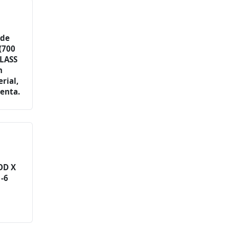
 de
(700
LASS
n
rial,
enta.
OD X
1-6