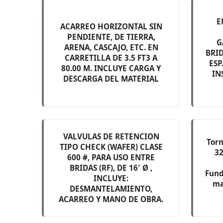
E
ACARREO HORIZONTAL SIN
PENDIENTE, DE TIERRA,
G
ARENA, CASCAJO, ETC. EN
BRID
CARRETILLA DE 3.5 FT3 A
ESP
80.00 M. INCLUYE CARGA Y
IN
DESCARGA DEL MATERIAL
VALVULAS DE RETENCION
Torn
TIPO CHECK (WAFER) CLASE
32
600 #, PARA USO ENTRE
BRIDAS (RF), DE 16′ Ø ,
Fund
INCLUYE:
ma
DESMANTELAMIENTO,
ACARREO Y MANO DE OBRA.