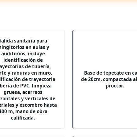
Salida sanitaria para
ingitorios en aulas y
auditorios, incluye
identificación de
ayectorias de tubería,
rte y ranuras en muro,
Base de tepetate en c
ificación de trayectoria
de 20cm. compactada a
bería de PVC, limpieza
proctor.
gruesa, acarreos
izontales y verticales de
riales y escombro hasta
400 m, mano de obra
calificada.