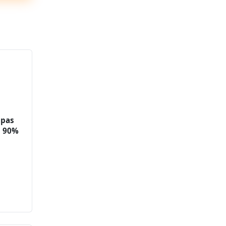
apas
l 90%