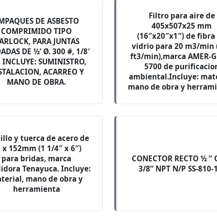
Filtro para aire de
MPAQUES DE ASBESTO
405x507x25 mm
COMPRIMIDO TIPO
(16″x20″x1″) de fibra
ARLOCK, PARA JUNTAS
vidrio para 20 m3/min 
ADAS DE ½’ Ø. 300 #, 1/8′
ft3/min),marca AMER-G
. INCLUYE: SUMINISTRO,
5700 de purificacio
STALACION, ACARREO Y
ambiental.Incluye: mate
MANO DE OBRA.
mano de obra y herrami
illo y tuerca de acero de
 x 152mm (1 1/4″ x 6″)
para bridas, marca
CONECTOR RECTO ½ ” 
idora Tenayuca. Incluye:
3/8” NPT N/P SS-810-
terial, mano de obra y
herramienta