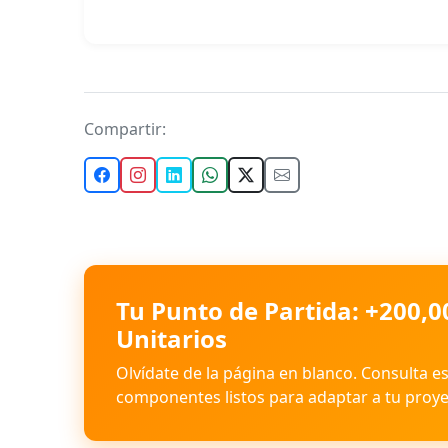
Compartir:
Tu Punto de Partida: +200,0
Unitarios
Olvídate de la página en blanco. Consulta e
componentes listos para adaptar a tu proye