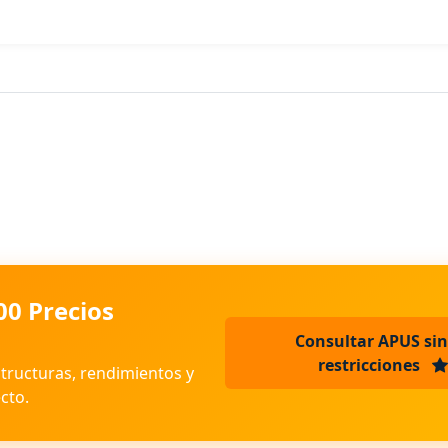
00 Precios
Consultar APUS sin
restricciones
structuras, rendimientos y
cto.