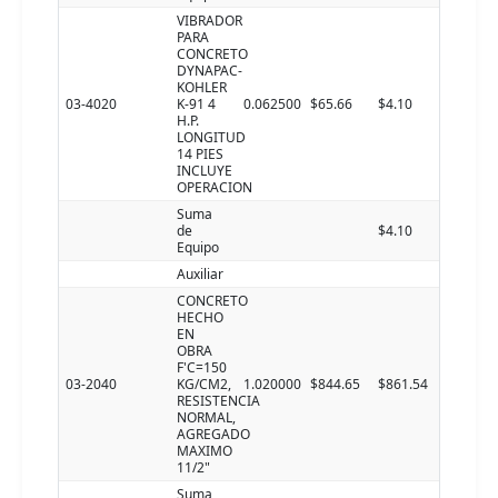
VIBRADOR
PARA
CONCRETO
DYNAPAC-
KOHLER
03-4020
K-91 4
0.062500
$65.66
$4.10
H.P.
LONGITUD
14 PIES
INCLUYE
OPERACION
Suma
de
$4.10
Equipo
Auxiliar
CONCRETO
HECHO
EN
OBRA
F'C=150
03-2040
KG/CM2,
1.020000
$844.65
$861.54
RESISTENCIA
NORMAL,
AGREGADO
MAXIMO
11/2"
Suma