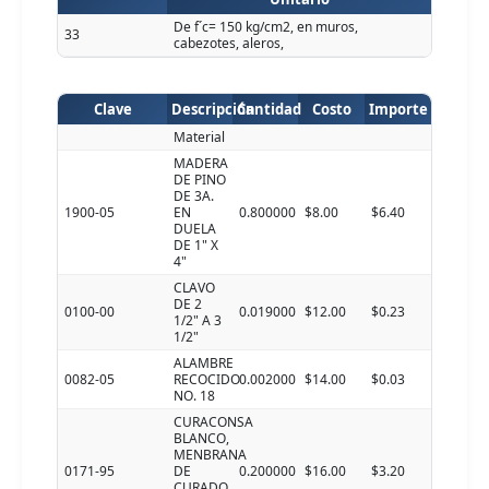
De f´c= 150 kg/cm2, en muros,
33
cabezotes, aleros,
Clave
Descripción
Cantidad
Costo
Importe
Material
MADERA
DE PINO
DE 3A.
1900-05
EN
0.800000
$8.00
$6.40
DUELA
DE 1" X
4"
CLAVO
DE 2
0100-00
0.019000
$12.00
$0.23
1/2" A 3
1/2"
ALAMBRE
0082-05
RECOCIDO
0.002000
$14.00
$0.03
NO. 18
CURACONSA
BLANCO,
MENBRANA
0171-95
DE
0.200000
$16.00
$3.20
CURADO