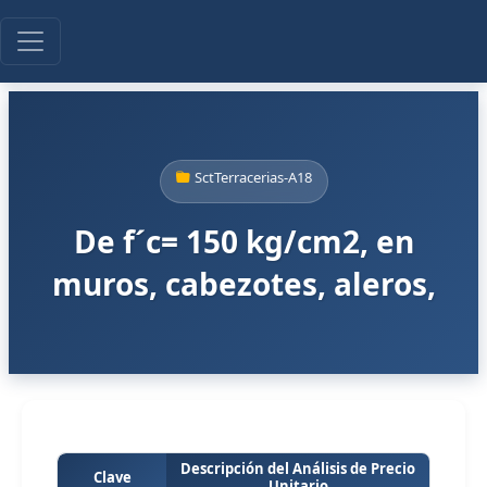
SctTerracerias-A18
De f´c= 150 kg/cm2, en
muros, cabezotes, aleros,
Descripción del Análisis de Precio
Clave
Unitario