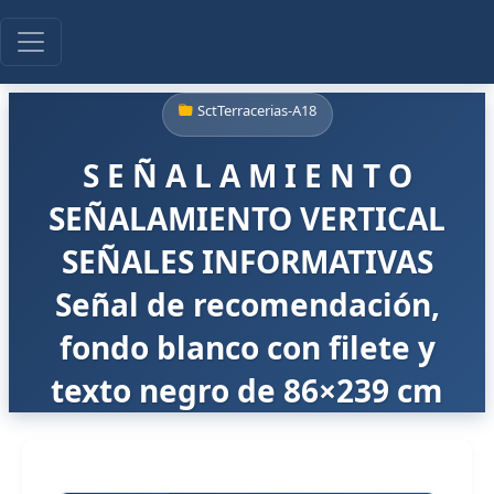
SctTerracerias-A18
S E Ñ A L A M I E N T O
SEÑALAMIENTO VERTICAL
SEÑALES INFORMATIVAS
Señal de recomendación,
fondo blanco con filete y
texto negro de 86×239 cm