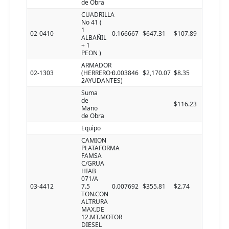
de Obra
CUADRILLA
No 41 (
1
02-0410
0.166667
$647.31
$107.89
ALBAÑIL
+ 1
PEON )
ARMADOR
02-1303
(HERRERO+
0.003846
$2,170.07
$8.35
2AYUDANTES)
Suma
de
$116.23
Mano
de Obra
Equipo
CAMION
PLATAFORMA
FAMSA
C/GRUA
HIAB
071/A
03-4412
7.5
0.007692
$355.81
$2.74
TON.CON
ALTRURA
MAX.DE
12.MT.MOTOR
DIESEL