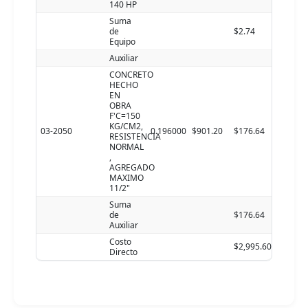
140 HP
Suma
de
$2.74
Equipo
Auxiliar
CONCRETO
HECHO
EN
OBRA
F'C=150
KG/CM2,
03-2050
0.196000
$901.20
$176.64
RESISTENCIA
NORMAL
,
AGREGADO
MAXIMO
11/2"
Suma
de
$176.64
Auxiliar
Costo
$2,995.60
Directo