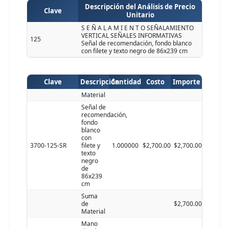
Descripción del Análisis de Precio
Clave
Unitario
S E Ñ A L A M I E N T O SEÑALAMIENTO
VERTICAL SEÑALES INFORMATIVAS
125
Señal de recomendación, fondo blanco
con filete y texto negro de 86x239 cm
Clave
Descripción
Cantidad
Costo
Importe
Material
Señal de
recomendación,
fondo
blanco
con
3700-125-SR
filete y
1.000000
$2,700.00
$2,700.00
texto
negro
de
86x239
cm
Suma
de
$2,700.00
Material
Mano