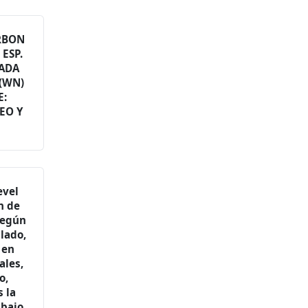
RBON
 ESP.
ZADA
 (WN)
E:
EO Y
evel
n de
según
lado,
 en
ales,
o,
 la
abajo