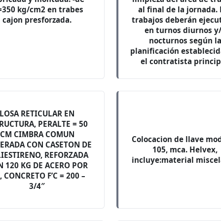
=350 kg/cm2 en trabes
al final de la jornada.
cajon presforzada.
trabajos deberán ejecu
en turnos diurnos y
nocturnos según l
planificación estableci
el contratista princip
LOSA RETICULAR EN
RUCTURA, PERALTE = 50
CM CIMBRA COMUN
Colocacion de llave mod
GERADA CON CASETON DE
105, mca. Helvex,
IESTIRENO, REFORZADA
incluye:material misce
 120 KG DE ACERO POR
, CONCRETO F’C = 200 –
3/4″