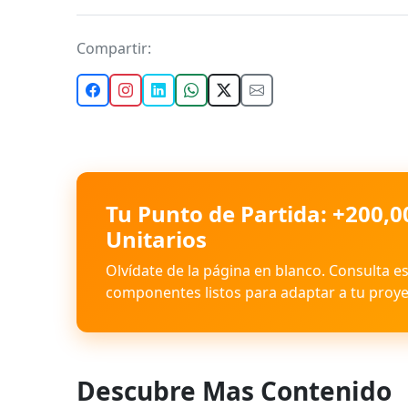
Compartir:
Tu Punto de Partida: +200,0
Unitarios
Olvídate de la página en blanco. Consulta e
componentes listos para adaptar a tu proye
Descubre Mas Contenido