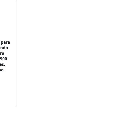
, para
endo
ara
 900
es,
po.