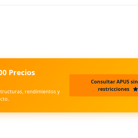
00 Precios
Consultar APUS sin
restricciones
structuras, rendimientos y
cto.