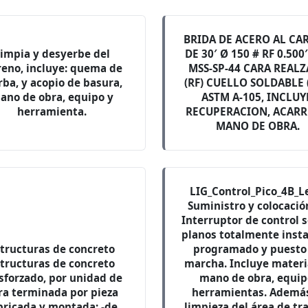
BRIDA DE ACERO AL CA
impia y desyerbe del
DE 30′ Ø 150 # RF 0.500′
reno, incluye: quema de
MSS-SP-44 CARA REAL
rba, y acopio de basura,
(RF) CUELLO SOLDABLE
ano de obra, equipo y
ASTM A-105, INCLUY
herramienta.
RECUPERACION, ACARR
MANO DE OBRA.
LIG_Control_Pico_4B_L
Suministro y colocació
Interruptor de control 
planos totalmente insta
tructuras de concreto
programado y puesto
tructuras de concreto
marcha. Incluye materi
sforzado, por unidad de
mano de obra, equip
ra terminada por pieza
herramientas. Además
bricada y montada: -de
limpieza del área de tr