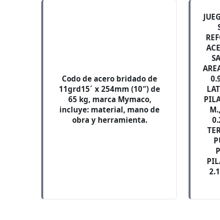
JUE
REF
ACE
S
AREA
Codo de acero bridado de
0.
11grd15´ x 254mm (10″) de
LAT
65 kg, marca Mymaco,
PILA
incluye: material, mano de
M.
obra y herramienta.
0.
TER
P
P
PIL
2.