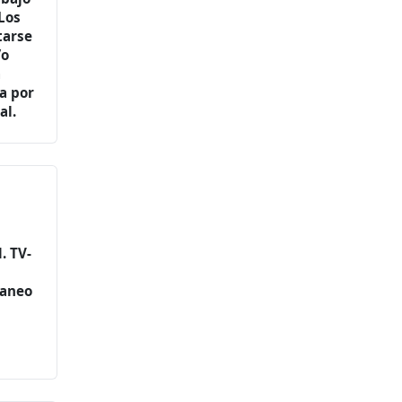
 Los
tarse
/o
a
da por
al.
. TV-
laneo