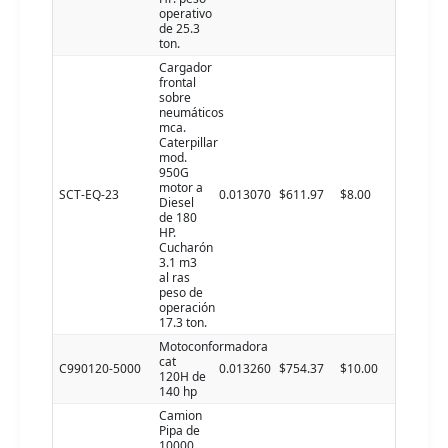
operativo
de 25.3
ton.
Cargador
frontal
sobre
neumáticos
mca.
Caterpillar
mod.
950G
motor a
SCT-EQ-23
0.013070
$611.97
$8.00
Diesel
de 180
HP.
Cucharón
3.1 m3
al ras
peso de
operación
17.3 ton.
Motoconformadora
cat
C990120-5000
0.013260
$754.37
$10.00
120H de
140 hp
Camion
Pipa de
10000