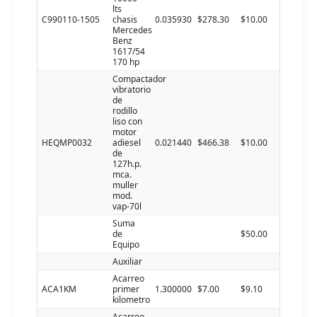
lts
C990110-1505
chasis
0.035930
$278.30
$10.00
Mercedes
Benz
1617/54
170 hp
Compactador
vibratorio
de
rodillo
liso con
motor
HEQMP0032
adiesel
0.021440
$466.38
$10.00
de
127h.p.
mca.
muller
mod.
vap-70l
Suma
de
$50.00
Equipo
Auxiliar
Acarreo
ACA1KM
primer
1.300000
$7.00
$9.10
kilometro
Acarreo