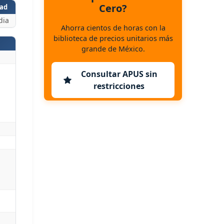
Cero?
ad
dia
Ahorra cientos de horas con la
biblioteca de precios unitarios más
grande de México.
Consultar APUS sin
restricciones