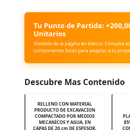
Tu Punto de Partida: +200,0
Unitarios
Olvídate de la página en blanco. Consulta e
componentes listos para adaptar a tu proye
Descubre Mas Contenido
RELLENO CON MATERIAL
PRODUCTO DE EXCAVACION
COMPACTADO POR MEDIOS
PL
MECANICOS Y AGUA, EN
85
CAPAS DE 20 cm DE ESPESOR.
CO