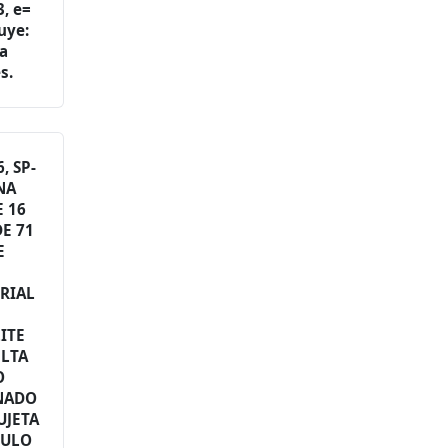
, e=
uye:
la
s.
, SP-
INA
 16
E 71
E
RIAL
ITE
ELTA
O
ANADO
UJETA
GULO