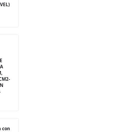
IVEL)
E
E
RA
,
CM2-
ON
4
n con