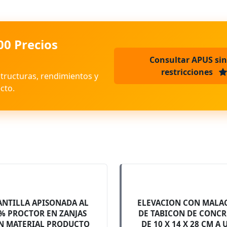
00 Precios
Consultar APUS sin
restricciones
structuras, rendimientos y
cto.
ANTILLA APISONADA AL
ELEVACION CON MALA
% PROCTOR EN ZANJAS
DE TABICON DE CONC
N MATERIAL PRODUCTO
DE 10 X 14 X 28 CM A 