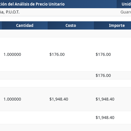
ión del Análisis de Precio Unitario
Unid
, P.U.O.T.
Guar
Cantidad
Costo
Importe
1.000000
$176.00
$176.00
$176.00
1.000000
$1,948.40
$1,948.40
$1,948.40