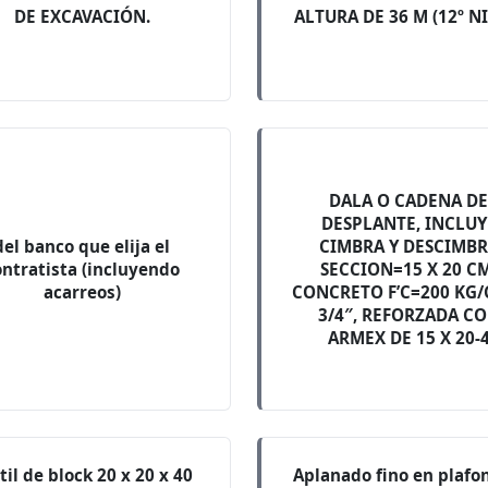
DE EXCAVACIÓN.
ALTURA DE 36 M (12º N
DALA O CADENA D
DESPLANTE, INCLUY
del banco que elija el
CIMBRA Y DESCIMB
ontratista (incluyendo
SECCION=15 X 20 CM
acarreos)
CONCRETO F’C=200 KG/
3/4″, REFORZADA C
ARMEX DE 15 X 20-
til de block 20 x 20 x 40
Aplanado fino en plafo