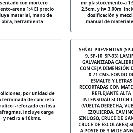
sentado con mortero
mr plastocemento-a 1:3
ento-arena 1:4 El precio
2.5cm, y h= 3.00m, incl
luye material, mano de
dosificación y mezc
obra, herramienta
manual de materiale
SEÑAL PREVENTIVA (SP-6
9, SP-10, SP-33) LAM
GALVANIZADA CALIBRE
CON CEJA DIMENSIÓN D
X 71 CMS. FONDO D
ESMALTE Y LETRAS
RECORTADAS CON MATE
liciones, por unidad de
REFLEJANTE ALTA
a terminada de concreto
INTENSIDAD SCOTCH L
aulico: -reforzado en losa
(VUELTA DERECHA, VU
iafragmas. incluye carga
IZQUIERDA, CAMIN
y retiro a 10kms.
SINUOSO, CRUCE DE G
CRUCE DE ESCOLARES) S
A POSTE DE 3 M DE AN