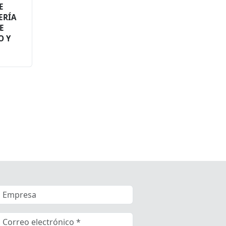
E
ERÍA
E
O Y