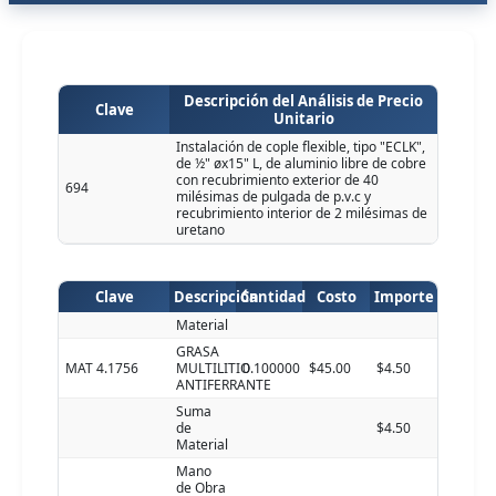
Descripción del Análisis de Precio
Clave
Unitario
Instalación de cople flexible, tipo "ECLK",
de ½" øx15" L, de aluminio libre de cobre
con recubrimiento exterior de 40
694
milésimas de pulgada de p.v.c y
recubrimiento interior de 2 milésimas de
uretano
Clave
Descripción
Cantidad
Costo
Importe
Material
GRASA
MAT 4.1756
MULTILITIO
0.100000
$45.00
$4.50
ANTIFERRANTE
Suma
de
$4.50
Material
Mano
de Obra