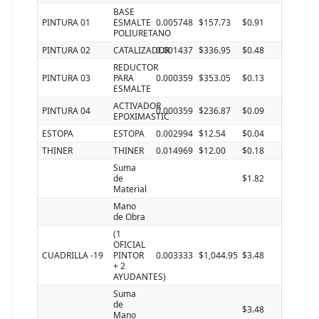
BASE
PINTURA 01
ESMALTE
0.005748
$157.73
$0.91
POLIURETANO
PINTURA 02
CATALIZADOR
0.001437
$336.95
$0.48
REDUCTOR
PINTURA 03
PARA
0.000359
$353.05
$0.13
ESMALTE
ACTIVADOR
PINTURA 04
0.000359
$236.87
$0.09
EPOXIMASTIC
ESTOPA
ESTOPA
0.002994
$12.54
$0.04
THINER
THINER
0.014969
$12.00
$0.18
Suma
de
$1.82
Material
Mano
de Obra
(1
OFICIAL
CUADRILLA -19
PINTOR
0.003333
$1,044.95
$3.48
+ 2
AYUDANTES)
Suma
de
$3.48
Mano