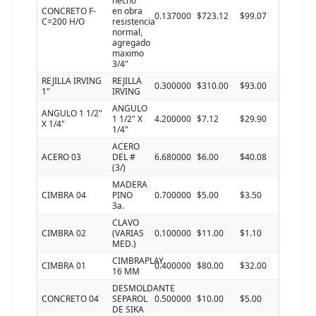
hecho
CONCRETO F-
en obra
0.137000
$723.12
$99.07
C=200 H/O
resistencia
normal,
agregado
maximo
3/4"
REJILLA IRVING
REJILLA
0.300000
$310.00
$93.00
1"
IRVING
ANGULO
ANGULO 1 1/2"
1 1/2" X
4.200000
$7.12
$29.90
X 1/4"
1/4"
ACERO
ACERO 03
DEL #
6.680000
$6.00
$40.08
(3/)
MADERA
CIMBRA 04
PINO
0.700000
$5.00
$3.50
3a.
CLAVO
CIMBRA 02
(VARIAS
0.100000
$11.00
$1.10
MED.)
CIMBRAPLAY
CIMBRA 01
0.400000
$80.00
$32.00
16 MM
DESMOLDANTE
CONCRETO 04
SEPAROL
0.500000
$10.00
$5.00
DE SIKA