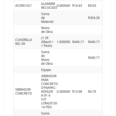
ALAMBRE
ACERO-021
0.060000
$10.43
$0.63
RECOCIDO
Suma
de
$304.28
Material
Mano
de Obra
(1 Of.
CUADRILLA
Albanil +
1.000000
$440.17
$440.17
NO. 09
1 Peón)
Suma
de
$440.17
Mano
de Obra
Equipo
VIBRADOR
PARA
CONCRETO
DYNAPAC-
VIBRADOR
KOHLER
0.300000
$15.98
$4.79
CONCRETO
K-91 4
H.P.
LONGITUD
14 PIES
Suma