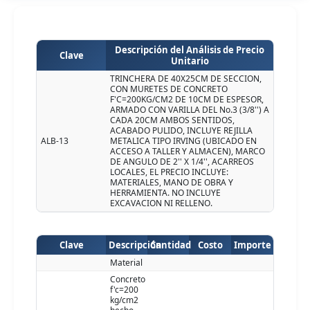
Descripción del Análisis de Precio
Clave
Unitario
TRINCHERA DE 40X25CM DE SECCION,
CON MURETES DE CONCRETO
F'C=200KG/CM2 DE 10CM DE ESPESOR,
ARMADO CON VARILLA DEL No.3 (3/8'') A
CADA 20CM AMBOS SENTIDOS,
ACABADO PULIDO, INCLUYE REJILLA
ALB-13
METALICA TIPO IRVING (UBICADO EN
ACCESO A TALLER Y ALMACEN), MARCO
DE ANGULO DE 2'' X 1/4'', ACARREOS
LOCALES, EL PRECIO INCLUYE:
MATERIALES, MANO DE OBRA Y
HERRAMIENTA. NO INCLUYE
EXCAVACION NI RELLENO.
Clave
Descripción
Cantidad
Costo
Importe
Material
Concreto
f'c=200
kg/cm2