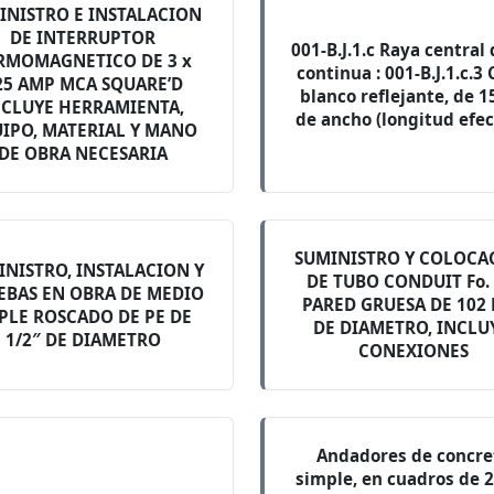
INISTRO E INSTALACION
DE INTERRUPTOR
001-B.J.1.c Raya central
RMOMAGNETICO DE 3 x
continua : 001-B.J.1.c.3 
25 AMP MCA SQUARE’D
blanco reflejante, de 
NCLUYE HERRAMIENTA,
de ancho (longitud efec
IPO, MATERIAL Y MANO
DE OBRA NECESARIA
SUMINISTRO Y COLOCA
INISTRO, INSTALACION Y
DE TUBO CONDUIT Fo. 
EBAS EN OBRA DE MEDIO
PARED GRUESA DE 102
PLE ROSCADO DE PE DE
DE DIAMETRO, INCLU
1/2″ DE DIAMETRO
CONEXIONES
Andadores de concre
simple, en cuadros de 2