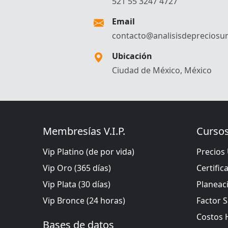
521 55 3247 4727
Email
contacto@analisisdepreciosun
Ubicación
Ciudad de México, México
Membresías V.I.P.
Cursos
Vip Platino (de por vida)
Precios 
Vip Oro (365 días)
Certific
Vip Plata (30 días)
Planeac
Vip Bronce (24 horas)
Factor S
Costos 
Bases de datos