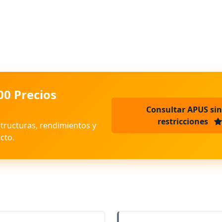
00 Precios
Consultar APUS sin
restricciones
structuras, rendimientos y
cto.