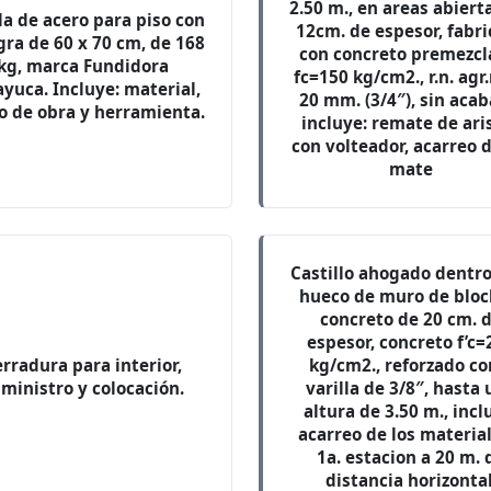
2.50 m., en areas abiert
lla de acero para piso con
12cm. de espesor, fabr
gra de 60 x 70 cm, de 168
con concreto premezcl
kg, marca Fundidora
fc=150 kg/cm2., r.n. agr
yuca. Incluye: material,
20 mm. (3/4″), sin acab
 de obra y herramienta.
incluye: remate de ari
con volteador, acarreo d
mate
Castillo ahogado dentro
hueco de muro de bloc
concreto de 20 cm. 
espesor, concreto f’c=
rradura para interior,
kg/cm2., reforzado co
ministro y colocación.
varilla de 3/8″, hasta
altura de 3.50 m., incl
acarreo de los materia
1a. estacion a 20 m. 
distancia horizontal