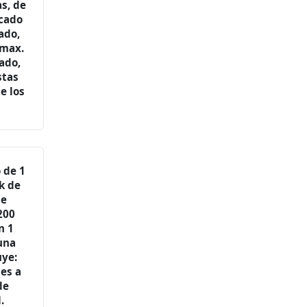
as, de
icado
ado,
.max.
ado,
stas
e los
 de 1
k de
de
200
n 1
 una
uye:
les a
de
.