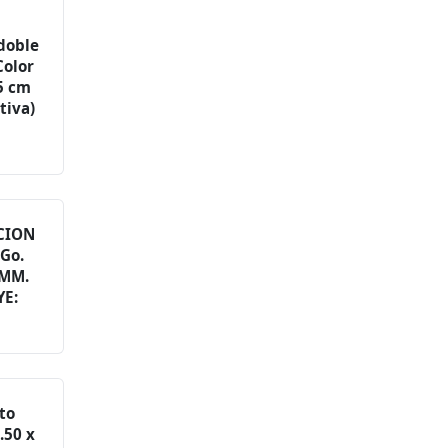
 doble
Color
15 cm
tiva)
CION
Go.
 MM.
YE:
to
.50 x