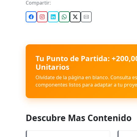
Compartir:
Tu Punto de Partida: +200,0
Unitarios
Olvídate de la página en blanco. Consulta e
componentes listos para adaptar a tu proye
Descubre Mas Contenido