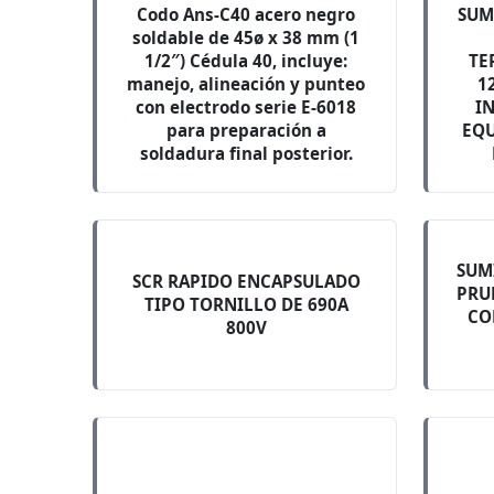
Codo Ans-C40 acero negro
SUM
soldable de 45ø x 38 mm (1
1/2″) Cédula 40, incluye:
TE
manejo, alineación y punteo
1
con electrodo serie E-6018
I
para preparación a
EQU
soldadura final posterior.
SUM
SCR RAPIDO ENCAPSULADO
PRU
TIPO TORNILLO DE 690A
CO
800V