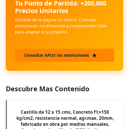
Tu Punto de Partida: +200,000
Precios Unitarios
Olvídate de la página en blanco. Consulta
estructuras, rendimientos y componentes listos
para adaptar a tu proyecto.
Consultar APUS sin restricciones
Descubre Mas Contenido
Castillo de 12 x 15 cms, Concreto f’c=150
kg/cm2, resistencia normal, agr.max. 20mm,
fabricado en obra por medios manuales,