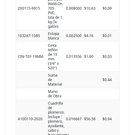
Weld-On
200115-9915
705
0.008000
$10.63
$0.09
PVC,
lata de 1
kg (¼
galón)
Estopa
103247-1085
0.002500
$4.16
$0.01
blanca
Cinta
teflón
de 19
CIN-TEF-19MM
0.013556
$1.90
$0.03
mm
(3/4" x
520")
Suma
de
$0.44
Material
Mano
de Obra
Cuadrilla
de
plomeros.
Incluye :
A100110-2020
0.016667
$56.58
$0.94
plomero,
ayudante,
cabo y
herramienta.