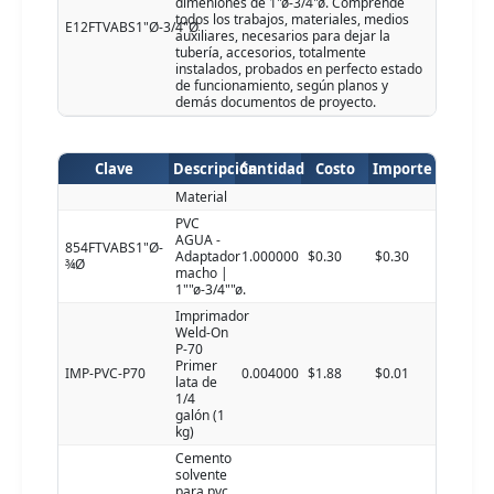
dimeniones de 1"ø-3/4"ø. Comprende
todos los trabajos, materiales, medios
E12FTVABS1"Ø-3/4"Ø
auxiliares, necesarios para dejar la
tubería, accesorios, totalmente
instalados, probados en perfecto estado
de funcionamiento, según planos y
demás documentos de proyecto.
Clave
Descripción
Cantidad
Costo
Importe
Material
PVC
AGUA -
854FTVABS1"Ø-
Adaptador
1.000000
$0.30
$0.30
¾Ø
macho |
1""ø-3/4""ø.
Imprimador
Weld-On
P-70
Primer
IMP-PVC-P70
0.004000
$1.88
$0.01
lata de
1/4
galón (1
kg)
Cemento
solvente
para pvc