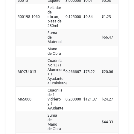
60015
taquete
3.000000
$0.01
$0.03
Sellador
de
500198-1060
silicon,
0.125000
$9.84
$1.23
pieza de
280ml
Suma
de
$66.47
Material
Mano
de Obra
Cuadrilla
No 13 (1
Aluminero
MOCU-013
0.266667
$75.22
$20.06
+ 1
Ayudante
aluminiero)
Cuadrilla
de 1
M65000
Vidriero
0.200000
$121.37
$24.27
y 1
Ayudante
Suma
de
$44.33
Mano
de Obra