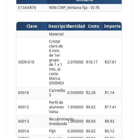
E13AAR76
WIN-CWP_Ventana fija - VI-76
Clave
Descripción
Cantidad
Costo
Importe
Material
Cristal
claro de
6 mm.
de 1er
grupo
VIDR-019
2.070000
$18.17
$37.61
de 1 x 1
mts. al
corte.
Marca
DIVIMEX
Carretilla
60016
0.500000
$2.28
$1.14
3
Perfil de
60012
aluminio
1.930000
$9.02
$17.41
Valsa
Recubrimiento
60013
1.000000
$8.93
$8.93
Anodizado
60014
PIJA
6.000000
$0.02
$0.12