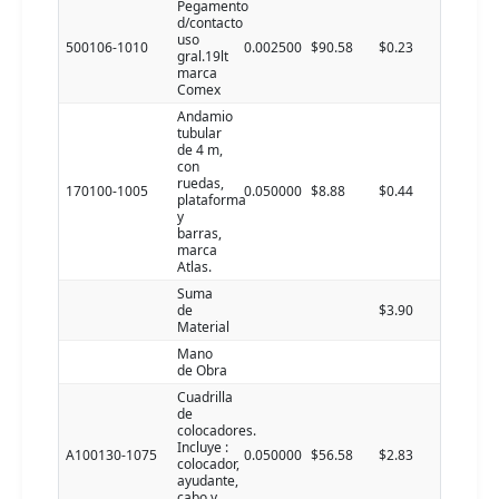
Pegamento
d/contacto
uso
500106-1010
0.002500
$90.58
$0.23
gral.19lt
marca
Comex
Andamio
tubular
de 4 m,
con
ruedas,
170100-1005
0.050000
$8.88
$0.44
plataforma
y
barras,
marca
Atlas.
Suma
de
$3.90
Material
Mano
de Obra
Cuadrilla
de
colocadores.
Incluye :
A100130-1075
0.050000
$56.58
$2.83
colocador,
ayudante,
cabo y