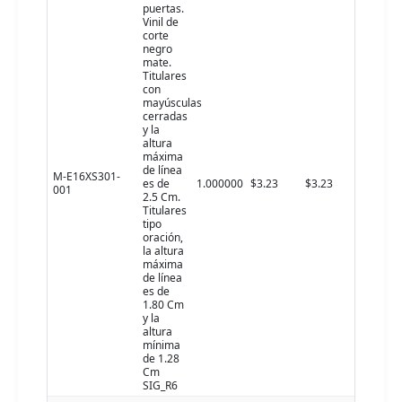
puertas.
Vinil de
corte
negro
mate.
Titulares
con
mayúsculas
cerradas
y la
altura
máxima
de línea
M-E16XS301-
es de
1.000000
$3.23
$3.23
001
2.5 Cm.
Titulares
tipo
oración,
la altura
máxima
de línea
es de
1.80 Cm
y la
altura
mínima
de 1.28
Cm
SIG_R6