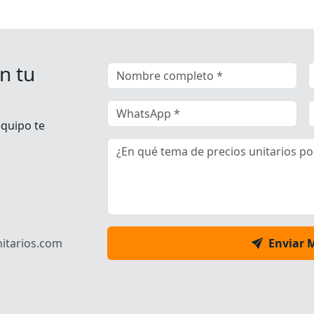
n tu
equipo te
.
itarios.com
Enviar 