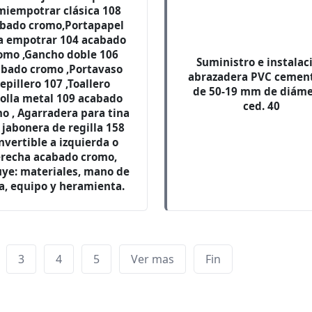
miempotrar clásica 108
bado cromo,Portapapel
a empotrar 104 acabado
omo ,Gancho doble 106
Suministro e instalac
abado cromo ,Portavaso
abrazadera PVC cemen
epillero 107 ,Toallero
de 50-19 mm de diáme
olla metal 109 acabado
ced. 40
o , Agarradera para tina
 jabonera de regilla 158
nvertible a izquierda o
recha acabado cromo,
uye: materiales, mano de
a, equipo y heramienta.
3
4
5
Ver mas
Fin