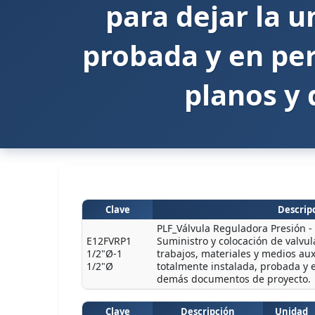
para dejar la 
probada y en pe
planos y
Clave
Descripc
PLF_Válvula Reguladora Presión - 
E12FVRP1
Suministro y colocación de valvu
1/2"Ø-1
trabajos, materiales y medios aux
1/2"Ø
totalmente instalada, probada y 
demás documentos de proyecto.
Clave
Descripción
Unidad