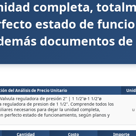
unidad completa, totalm
rfecto estado de funci
 demás documentos de 
ión del Análisis de Precio Unitario
Unid
Valvula reguladora de presión 2'' | 1 1/2"ø-1 1/2"ø
la reguladora de presion de 1 1/2". Comprende todos los
iliares necesarios para dejar la unidad completa,
u
en perfecto estado de funcionamiento, según planos y
Cantidad
Costo
Importe