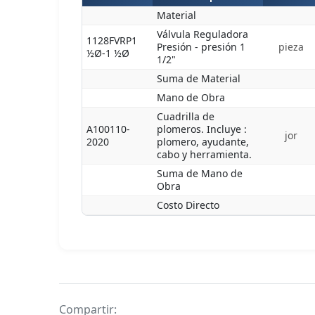
Material
Válvula Reguladora
1128FVRP1
Presión - presión 1
pieza
½Ø-1 ½Ø
1/2"
Suma de Material
Mano de Obra
Cuadrilla de
A100110-
plomeros. Incluye :
jor
2020
plomero, ayudante,
cabo y herramienta.
Suma de Mano de
Obra
Costo Directo
Compartir: