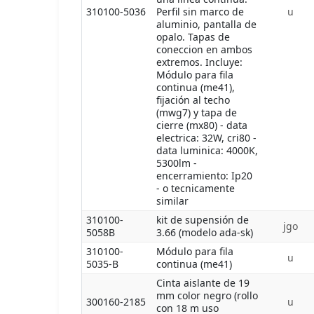
310100-5036
Perfil sin marco de
u
aluminio, pantalla de
opalo. Tapas de
coneccion en ambos
extremos. Incluye:
Módulo para fila
continua (me41),
fijación al techo
(mwg7) y tapa de
cierre (mx80) - data
electrica: 32W, cri80 -
data luminica: 4000K,
5300lm -
encerramiento: Ip20
- o tecnicamente
similar
310100-
kit de supensión de
jgo
5058B
3.66 (modelo ada-sk)
310100-
Módulo para fila
u
5035-B
continua (me41)
Cinta aislante de 19
mm color negro (rollo
300160-2185
u
con 18 m uso