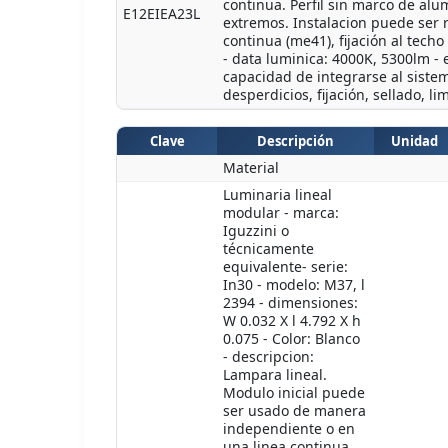
continua. Perfil sin marco de al
E12EIEA23L
extremos. Instalacion puede ser 
continua (me41), fijación al techo
- data luminica: 4000K, 5300lm - 
capacidad de integrarse al sistem
desperdicios, fijación, sellado, 
Clave
Descripción
Unidad
Material
Luminaria lineal
modular - marca:
Iguzzini o
técnicamente
equivalente- serie:
In30 - modelo: M37, l
2394 - dimensiones:
W 0.032 X l 4.792 X h
0.075 - Color: Blanco
- descripcion:
Lampara lineal.
Modulo inicial puede
ser usado de manera
independiente o en
una linea continua.