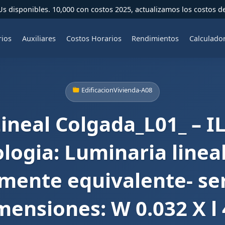
 disponibles. 10,000 con costos 2025, actualizamos los costos d
rios
Auxiliares
Costos Horarios
Rendimientos
Calculado
EdificacionVivienda-A08
ineal Colgada_L01_ – IL
ologia: Luminaria line
amente equivalente- ser
mensiones: W 0.032 X l 