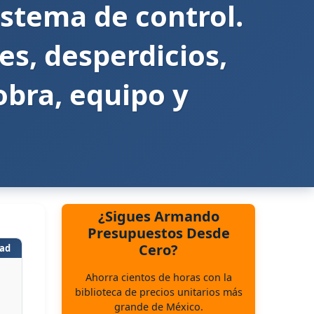
istema de control.
es, desperdicios,
obra, equipo y
¿Sigues Armando
Presupuestos Desde
Cero?
ad
Ahorra cientos de horas con la
biblioteca de precios unitarios más
grande de México.