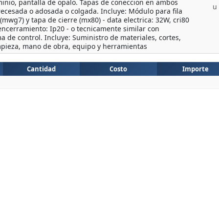
uminio, pantalla de opalo. Tapas de coneccion en ambos
u
recesada o adosada o colgada. Incluye: Módulo para fila
 (mwg7) y tapa de cierre (mx80) - data electrica: 32W, cri80
encerramiento: Ip20 - o tecnicamente similar con
a de control. Incluye: Suministro de materiales, cortes,
limpieza, mano de obra, equipo y herramientas
Cantidad
Costo
Importe