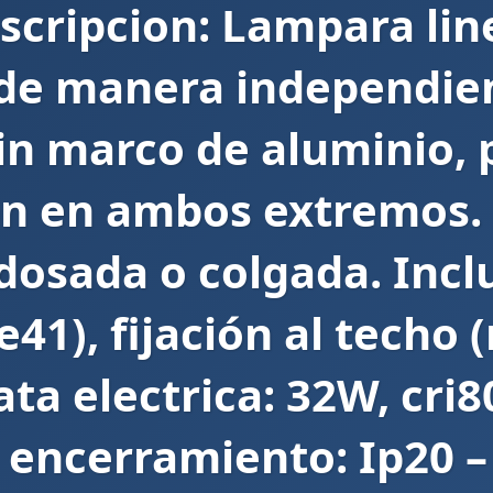
escripcion: Lampara line
de manera independien
sin marco de aluminio, 
on en ambos extremos. 
dosada o colgada. Inc
e41), fijación al techo
ata electrica: 32W, cri8
 encerramiento: Ip20 