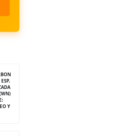
RBON
 ESP.
ZADA
 (WN)
E:
EO Y