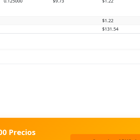
0.125000
$9.73
$1.22
$1.22
$131.54
00 Precios