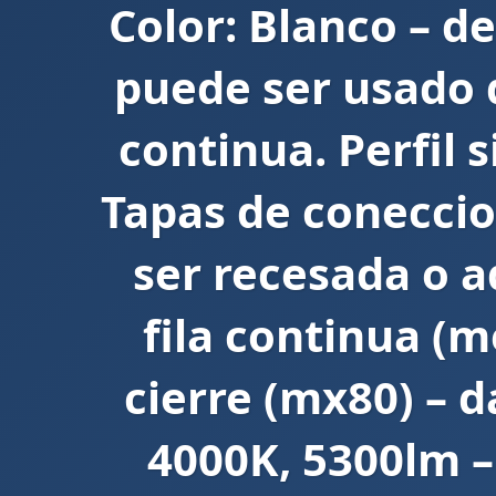
Color: Blanco – d
puede ser usado 
continua. Perfil 
Tapas de conecci
ser recesada o a
fila continua (m
cierre (mx80) – d
4000K, 5300lm –