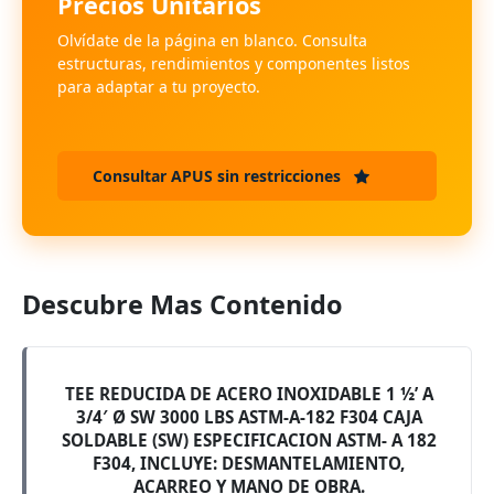
Precios Unitarios
Olvídate de la página en blanco. Consulta
estructuras, rendimientos y componentes listos
para adaptar a tu proyecto.
Consultar APUS sin restricciones
Descubre Mas Contenido
TEE REDUCIDA DE ACERO INOXIDABLE 1 ½’ A
3/4′ Ø SW 3000 LBS ASTM-A-182 F304 CAJA
SOLDABLE (SW) ESPECIFICACION ASTM- A 182
F304, INCLUYE: DESMANTELAMIENTO,
ACARREO Y MANO DE OBRA.