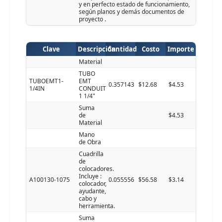
y en perfecto estado de funcionamiento,
según planos y demás documentos de
proyecto .
Clave
Descripción
Cantidad
Costo
Importe
Material
TUBO
TUBOEMT1-
EMT
0.357143
$12.68
$4.53
1/4IN
CONDUIT
1 1/4"
Suma
de
$4.53
Material
Mano
de Obra
Cuadrilla
de
colocadores.
Incluye :
A100130-1075
0.055556
$56.58
$3.14
colocador,
ayudante,
cabo y
herramienta.
Suma