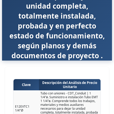
unidad completa,
totalmente instalada,
probada y en perfecto
estado de funcionamiento,
según planos y demás
documentos de proyecto .
Descripción del Análisis de Precio
Clave
Unitario
Tubo con uniones - CDT_Conduit | 1
1/4"ø. Suministro e instalación Tubo EMT
1 1/4"ø. Comprende todos los trabajos,
materiales y medios auxiliares
E12EVTC1
necesarios para dejar la unidad
1/4"Ø
completa, totalmente instalada, probada