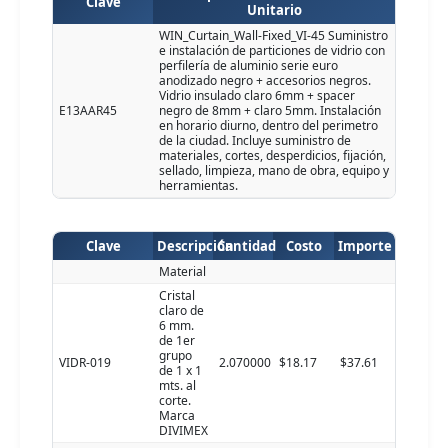
Clave
Unitario
WIN_Curtain_Wall-Fixed_VI-45 Suministro
e instalación de particiones de vidrio con
perfilería de aluminio serie euro
anodizado negro + accesorios negros.
Vidrio insulado claro 6mm + spacer
E13AAR45
negro de 8mm + claro 5mm. Instalación
en horario diurno, dentro del perimetro
de la ciudad. Incluye suministro de
materiales, cortes, desperdicios, fijación,
sellado, limpieza, mano de obra, equipo y
herramientas.
Clave
Descripción
Cantidad
Costo
Importe
Material
Cristal
claro de
6 mm.
de 1er
grupo
VIDR-019
2.070000
$18.17
$37.61
de 1 x 1
mts. al
corte.
Marca
DIVIMEX