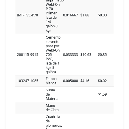
Imprimador
Weld-On
P-70
Primer
IMP-PVC-P70
0.016667
$1.88
$0.03
lata de
1/4
galón (1
kg)
Cemento
solvente
para pvc
Weld-On
200115-9915
705
0.033333
$10.63
$0.35
PVC,
lata de 1
kg (¼
galón)
Estopa
103247-1085
0.005000
$4.16
$0.02
blanca
Suma
de
$1.59
Material
Mano
de Obra
Cuadrilla
de
plomeros.