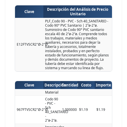
Descripción del Análisis de Precio
Clave
Unitario
PLF_Codo 90 - PVC - Sch 40_SANITARIO -
Codo 90° PVC Sanitario | 2"ø-2"ø.
Suministro de Codo 90° PVC sanitario
escala 40 de 2"ø-2"ø. Comprende todos
los trabajos, materiales y medios
auxiliares, necesarios para dejar la
E12FTVSCR2"Ø-2"Ø
tubería y accesorios, totalmente
instalados, probados y en perfecto
estado de funcionamiento, según planos
y demás documentos de proyecto. La
tubería debe estar identificada por
sistema y marcando su linea de flujo.
Clave
Descripción
Cantidad
Costo
Importe
Material
Codo 90
- PVC -
Sch
967FTVSCR2"Ø-2"Ø
1.000000
$1.19
$1.19
40_SANITARIO
-
2"ø-2"ø.