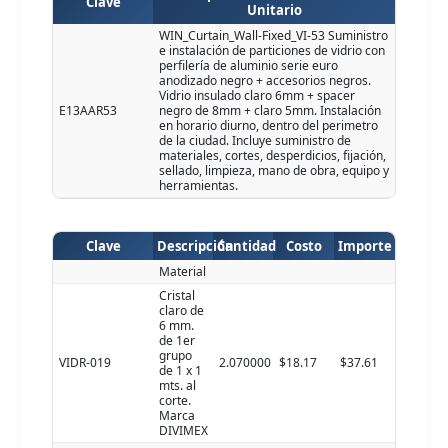
Clave
Unitario
WIN_Curtain_Wall-Fixed_VI-53 Suministro
e instalación de particiones de vidrio con
perfilería de aluminio serie euro
anodizado negro + accesorios negros.
Vidrio insulado claro 6mm + spacer
E13AAR53
negro de 8mm + claro 5mm. Instalación
en horario diurno, dentro del perimetro
de la ciudad. Incluye suministro de
materiales, cortes, desperdicios, fijación,
sellado, limpieza, mano de obra, equipo y
herramientas.
Clave
Descripción
Cantidad
Costo
Importe
Material
Cristal
claro de
6 mm.
de 1er
grupo
VIDR-019
2.070000
$18.17
$37.61
de 1 x 1
mts. al
corte.
Marca
DIVIMEX