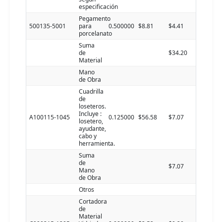
especificación
Pegamento
500135-5001
para
0.500000
$8.81
$4.41
porcelanato
Suma
de
$34.20
Material
Mano
de Obra
Cuadrilla
de
loseteros.
Incluye :
A100115-1045
0.125000
$56.58
$7.07
losetero,
ayudante,
cabo y
herramienta.
Suma
de
$7.07
Mano
de Obra
Otros
Cortadora
de
Material