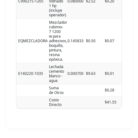
C990215-1205
Vidriado
0.080000
$2.52
$0.20
1 hp
(incluye
operador)
Mezclador
rubimix-
7 1200
w para
EQMEZCLADORA
adhesivos,
0.145833
$0.50
$0.07
boquilla,
pintura,
resina
epóxica.
Lechada
cemento
E140220-1035
0.000700
$9.63
$0.01
blanco -
agua
Suma
$0.28
de Otros
Costo
$41.55
Directo