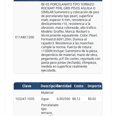
RE-05 PORCELANATO TIPO TERRAZO
ROCKART PERL GRIS PISOS AGUILA O
SIMILAR Suministro y colocación de piso
de porcelanato tipo pearl, superficie
matt, espesor 6 mm, resistencia al
deslizamiento r10, resistencia a la
abrasion, masa coloreada, alto trafico.
Modelo: Grafito. Marca: Rockart o
técnicamente equivalente. Color: Pearl.
E11ABC120E
Formato:0.60X1.20m. Dureza al
rayado:3. Resistencia a las manchas:
cumple la norma. Fuerza de rotura:
>1300N Incluye: Suministro de la pieza,
desperdicio de material, mano de obra,
pegamento, p.P. De cortes, rejuntado con
pasta para juntas (lechada), i/limpieza,
medido en superficie realmente
ejecutada.
Clave
Descripción
Cantidad
Costo
Importe
Material
103247-1035
Agua
0.002500
$8.12
$0.02
Porcelanato
tipo
terrazo,