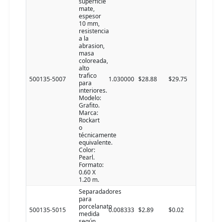
superficie
mate,
espesor
10 mm,
resistencia
a la
abrasion,
masa
coloreada,
alto
trafico
500135-5007
1.030000
$28.88
$29.75
para
interiores.
Modelo:
Grafito.
Marca:
Rockart
o
técnicamente
equivalente.
Color:
Pearl.
Formato:
0.60 X
1.20 m.
Separadadores
para
porcelanato
500135-5015
0.008333
$2.89
$0.02
medida
según