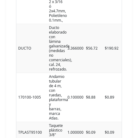
2 x 3/16
ó
2x4.7mm,
Polietileno
0.1mm.,
Ducto
elaborado
con
lámina
galvanizada
DUCTO
3.366000
$56.72
$190.92
(medidas
no
comerciales),
cal. 24,
refrozado.
Andamio
tubular
de 4 m,
con
ruedas,
170100-1005
0.100000
$8.88
$0.89
plataforma
y
barras,
marca
Atlas.
Taquete
plástico
TPLAST95100
1.000000
$0.09
$0.09
3/8"