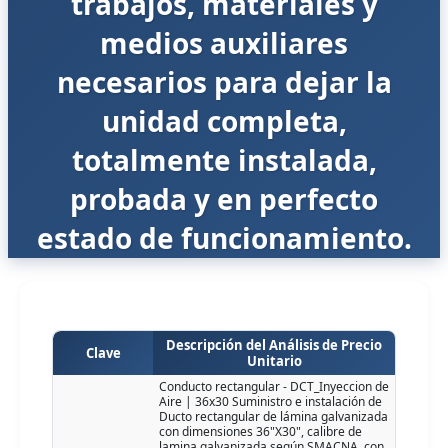
trabajos, materiales y
medios auxiliares
necesarios para dejar la
unidad completa,
totalmente instalada,
probada y en perfecto
estado de funcionamiento.
Descripción del Análisis de Precio
Clave
Unitario
Conducto rectangular - DCT_Inyeccion de
Aire | 36x30 Suministro e instalación de
Ducto rectangular de lámina galvanizada
con dimensiones 36"X30", calibre de
lamina galvanizada según SMACNA, con