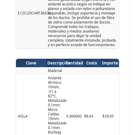
aislante acústico según se indique en
planos y aislado con nylon o poliuretano
E12CLDCHRT36X30
expandido. Incluye soporteria y montaje
de los ductos. Se prohíbe el uso de fibra
de vidrio como aislamiento de ductos.
Comprende todos los trabajos,
materiales y medios auxiliares
necesarios para dejar la unidad
completa, totalmente instalada, probada
y en perfecto estado de funcionamiento.
Clave
Descripción
Cantidad
Costo
Importe
Material
Aislante
térmico,
10mm,
-51 a
82°C,
Metalizado
0.1mm,
Micro
Celdas
AISLA
3.366000
$8.63
$29.05
10mm,
Metalizado
0.1mm,
Burbuja