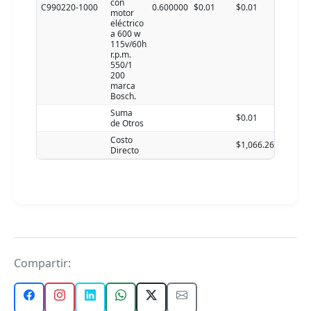
con
C990220-1000
0.600000
$0.01
$0.01
motor
eléctrico
a 600 w
115v/60h
r.p.m.
550/1
200
marca
Bosch.
Suma
$0.01
de Otros
Costo
$1,066.26
Directo
Compartir: