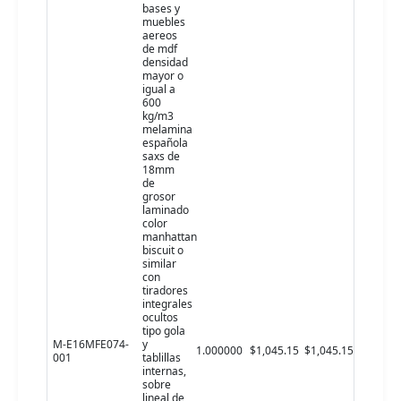
bases y
muebles
aereos
de mdf
densidad
mayor o
igual a
600
kg/m3
melamina
española
saxs de
18mm
de
grosor
laminado
color
manhattan
biscuit o
similar
con
tiradores
integrales
ocultos
tipo gola
M-E16MFE074-
y
1.000000
$1,045.15
$1,045.15
001
tablillas
internas,
sobre
lineal de