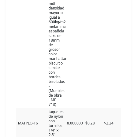
mdf
densidad
mayor o
igual a
600kg/m2
melamina
española
saxs de
18mm
de
grosor
color
manhattan
biscuit o
similar
con
bordes
biselados
-
(Muebles
de obra
- MF-
713)
taquetes
de nylon
con
MATPLO-16
8.000000
$0.28
$2.24
tornillos
1/4" x
2.5"