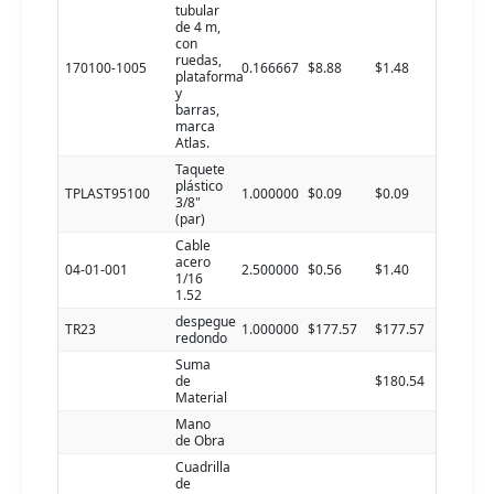
tubular
de 4 m,
con
ruedas,
170100-1005
0.166667
$8.88
$1.48
plataforma
y
barras,
marca
Atlas.
Taquete
plástico
TPLAST95100
1.000000
$0.09
$0.09
3/8"
(par)
Cable
acero
04-01-001
2.500000
$0.56
$1.40
1/16
1.52
despegue
TR23
1.000000
$177.57
$177.57
redondo
Suma
de
$180.54
Material
Mano
de Obra
Cuadrilla
de