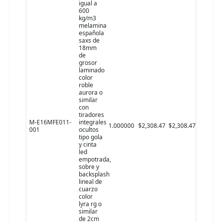
igual a
600
kg/m3
melamina
española
saxs de
18mm
de
grosor
laminado
color
roble
aurora o
similar
con
tiradores
M-E16MFE011-
integrales
1.000000
$2,308.47
$2,308.47
001
ocultos
tipo gola
y cinta
led
empotrada,
sobre y
backsplash
lineal de
cuarzo
color
lyra rg o
similar
de 2cm