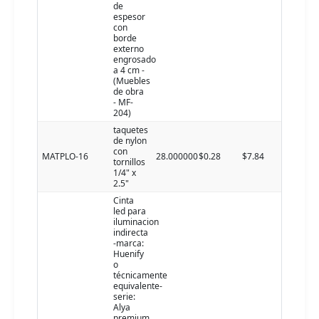
de
espesor
con
borde
externo
engrosado
a 4 cm -
(Muebles
de obra
- MF-
204)
taquetes
de nylon
con
MATPLO-16
28.000000
$0.28
$7.84
tornillos
1/4" x
2.5"
Cinta
led para
iluminacion
indirecta
-marca:
Huenify
o
técnicamente
equivalente-
serie:
Alya
premium