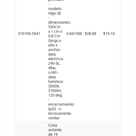
-
modelo:
Alyp-3b
-
dimensiones:
500Cm
x 1 cm x
310100-5041
0.661500
$28.88
$19.10
0.8 Cm
(largo x
alto x
ancho) -
data
electrica:
24V dc,
48w,
cri90 -
data
luminica:
3000K,
5760lm,
120 deg
-
encerramiento:
Ip20 - o
tecnicamente
similar
Cinta
aislante
de 19