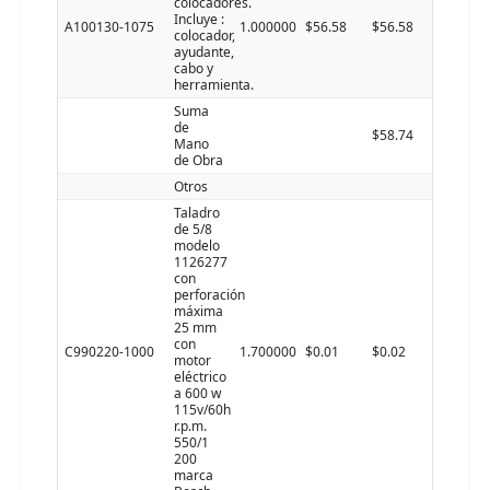
colocadores.
Incluye :
A100130-1075
1.000000
$56.58
$56.58
colocador,
ayudante,
cabo y
herramienta.
Suma
de
$58.74
Mano
de Obra
Otros
Taladro
de 5/8
modelo
1126277
con
perforación
máxima
25 mm
con
C990220-1000
1.700000
$0.01
$0.02
motor
eléctrico
a 600 w
115v/60h
r.p.m.
550/1
200
marca