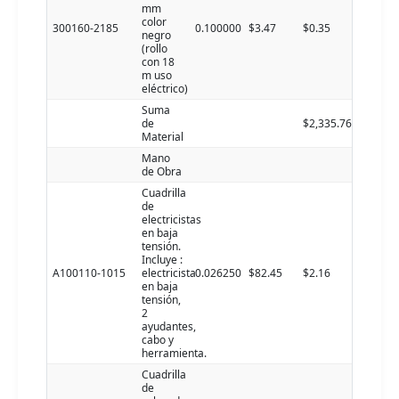
mm
color
300160-2185
0.100000
$3.47
$0.35
negro
(rollo
con 18
m uso
eléctrico)
Suma
de
$2,335.76
Material
Mano
de Obra
Cuadrilla
de
electricistas
en baja
tensión.
Incluye :
A100110-1015
electricista
0.026250
$82.45
$2.16
en baja
tensión,
2
ayudantes,
cabo y
herramienta.
Cuadrilla
de