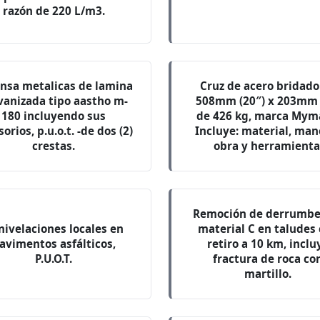
razón de 220 L/m3.
nsa metalicas de lamina
Cruz de acero bridado
vanizada tipo aastho m-
508mm (20″) x 203mm 
180 incluyendo sus
de 426 kg, marca Mym
orios, p.u.o.t. -de dos (2)
Incluye: material, man
crestas.
obra y herramienta
Remoción de derrumbe
nivelaciones locales en
material C en taludes
avimentos asfálticos,
retiro a 10 km, inclu
P.U.O.T.
fractura de roca co
martillo.