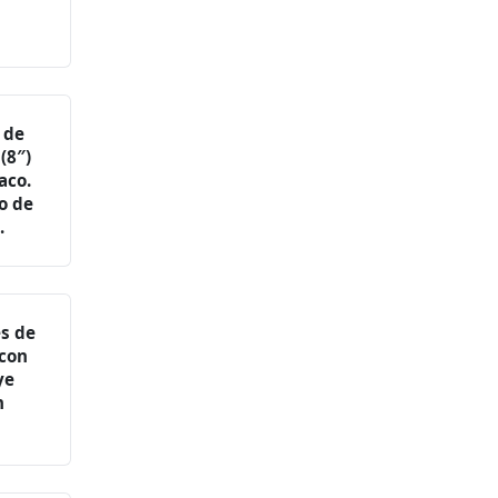
 de
(8″)
aco.
o de
.
s de
 con
ye
n