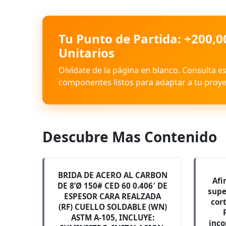
Tu Punto de Partida: +200,0
Unitarios
Olvídate de la página en blanco. Consulta e
componentes listos para adaptar a tu proye
Descubre Mas Contenido
BRIDA DE ACERO AL CARBON
Afi
DE 8’Ø 150# CED 60 0.406′ DE
supe
ESPESOR CARA REALZADA
cor
(RF) CUELLO SOLDABLE (WN)
ASTM A-105, INCLUYE:
inco