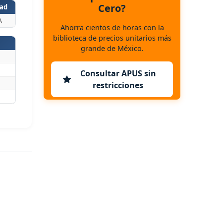
Cero?
ad
A
Ahorra cientos de horas con la
biblioteca de precios unitarios más
grande de México.
Consultar APUS sin
restricciones