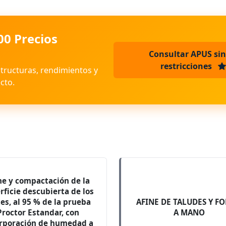
00 Precios
Consultar APUS sin
restricciones
structuras, rendimientos y
cto.
ne y compactación de la
rficie descubierta de los
tes, al 95 % de la prueba
AFINE DE TALUDES Y F
Proctor Estandar, con
A MANO
rporación de humedad a