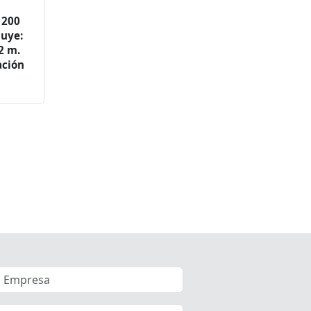
 200
luye:
2 m.
ación