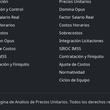
ación
Precios Unitarios
ión y Control
Domina Opus
alario Real
Factor Salario Real
Horarios
Costos Horarios
stos
Sobrecostos
ón Opus
Integración Licitaciones
de Costos
SIROC IMSS
IMSS
Contratación y Finiquito
ción y Finiquito
Ajuste de Costos
Normatividad
Ciclos de Equipo
gina de Analisis de Precios Unitarios. Todos los derechos r