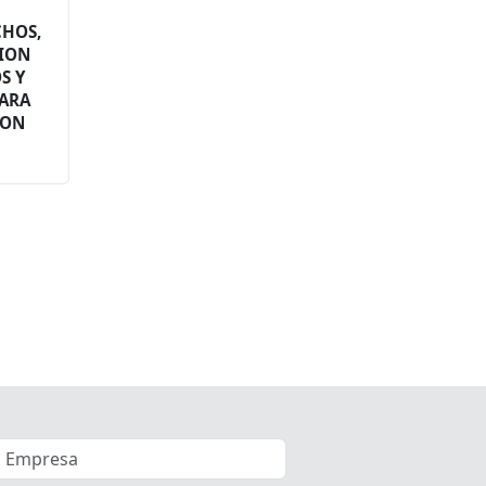
E
CHOS,
CION
S Y
PARA
ION