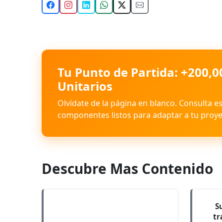
Tu Punto de Partida: +200,0
Unitarios
Olvídate de la página en blanco. Consulta e
componentes listos para adaptar a tu proye
Descubre Mas Contenido
S
tr