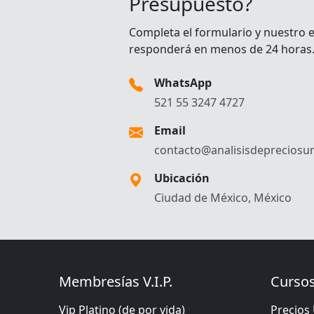
Presupuesto?
Completa el formulario y nuestro 
responderá en menos de 24 horas
WhatsApp
521 55 3247 4727
Email
contacto@analisisdepreciosun
Ubicación
Ciudad de México, México
Membresías V.I.P.
Cursos
Vip Platino (de por vida)
Precios 