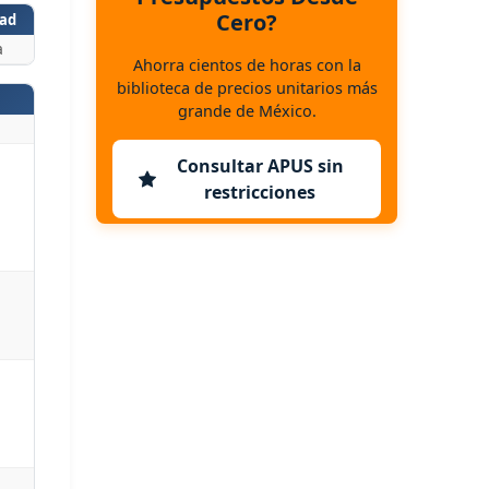
Cero?
ad
a
Ahorra cientos de horas con la
biblioteca de precios unitarios más
grande de México.
Consultar APUS sin
restricciones