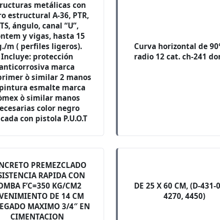
ructuras metálicas con
ro estructural A-36, PTR,
TS, ángulo, canal “U”,
ntem y vigas, hasta 15
./m ( perfiles ligeros).
Curva horizontal de 90°
Incluye: protección
radio 12 cat. ch-241 d
anticorrosiva marca
primer ò similar 2 manos
y pintura esmalte marca
òmex ò similar manos
ecesarias color negro
icada con pistola P.U.O.T
NCRETO PREMEZCLADO
SISTENCIA RAPIDA CON
OMBA F’C=350 KG/CM2
DE 25 X 60 CM, (D-431-0
VENIMIENTO DE 14 CM
4270, 4450)
EGADO MAXIMO 3/4″ EN
CIMENTACION