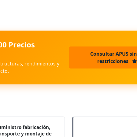
00 Precios
Consultar APUS sin
restricciones
structuras, rendimientos y
cto.
uministro fabricación,
ansporte y montaje de