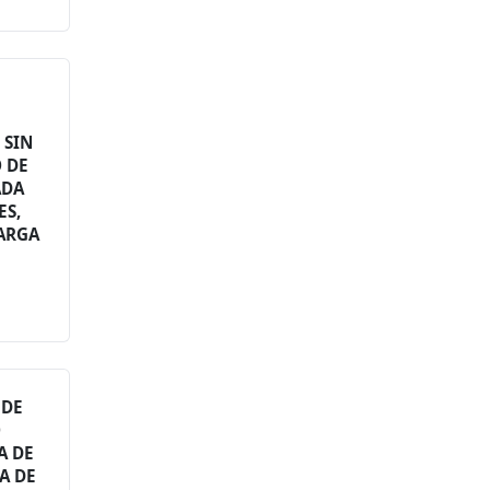
 SIN
O DE
ADA
ES,
ARGA
 DE
O
A DE
A DE