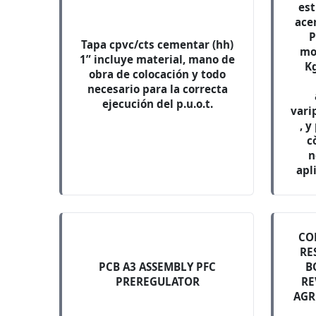
est
ace
P
Tapa cpvc/cts cementar (hh)
mo
1” incluye material, mano de
Kg
obra de colocación y todo
necesario para la correcta
ejecución del p.u.o.t.
vari
, 
c
n
apl
CO
RE
PCB A3 ASSEMBLY PFC
B
PREREGULATOR
RE
AGR