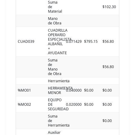
Suma
de
$102.30
Material
Mano
de Obra
CUADRILLA
OPERARIO
ESPECIALISTA
CUAD039
0.071429
$795.15
$56.80
ALBAÑIL
+
AYUDANTE
Suma
de
$56.80
Mano
de Obra
Herramienta
HERRAMIENTA
%MO01
0.040000
$0.00
$0.00
MENOR
EQUIPO
%MO02
DE
0.020000
$0.00
$0.00
SEGURIDAD
Suma
de
$0.00
Herramienta
Auxiliar