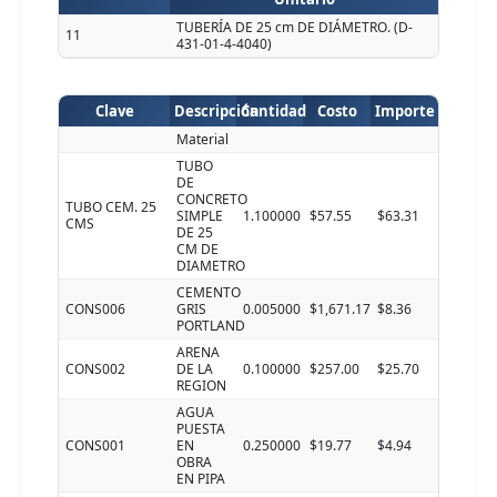
TUBERÍA DE 25 cm DE DIÁMETRO. (D-
11
431-01-4-4040)
Clave
Descripción
Cantidad
Costo
Importe
Material
TUBO
DE
CONCRETO
TUBO CEM. 25
SIMPLE
1.100000
$57.55
$63.31
CMS
DE 25
CM DE
DIAMETRO
CEMENTO
CONS006
GRIS
0.005000
$1,671.17
$8.36
PORTLAND
ARENA
CONS002
DE LA
0.100000
$257.00
$25.70
REGION
AGUA
PUESTA
CONS001
EN
0.250000
$19.77
$4.94
OBRA
EN PIPA