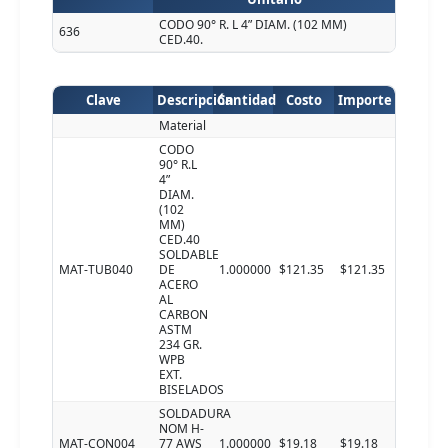
CODO 90° R. L 4” DIAM. (102 MM)
636
CED.40.
Clave
Descripción
Cantidad
Costo
Importe
Material
CODO
90° R.L
4”
DIAM.
(102
MM)
CED.40
SOLDABLE
MAT-TUB040
DE
1.000000
$121.35
$121.35
ACERO
AL
CARBON
ASTM
234 GR.
WPB
EXT.
BISELADOS
SOLDADURA
NOM H-
MAT-CON004
77 AWS
1.000000
$19.18
$19.18