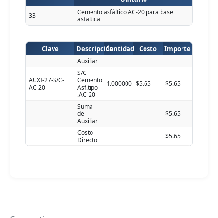
Cemento asfáltico AC-20 para base
33
asfaltica
Clave
Descripción
Cantidad
Costo
Importe
Auxiliar
S/C
AUXI-27-S/C-
Cemento
1.000000
$5.65
$5.65
AC-20
Asf.tipo
.AC-20
Suma
de
$5.65
Auxiliar
Costo
$5.65
Directo