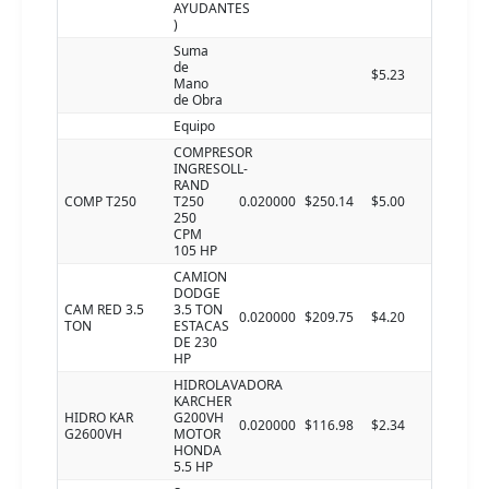
AYUDANTES
)
Suma
de
$5.23
Mano
de Obra
Equipo
COMPRESOR
INGRESOLL-
RAND
COMP T250
T250
0.020000
$250.14
$5.00
250
CPM
105 HP
CAMION
DODGE
CAM RED 3.5
3.5 TON
0.020000
$209.75
$4.20
TON
ESTACAS
DE 230
HP
HIDROLAVADORA
KARCHER
HIDRO KAR
G200VH
0.020000
$116.98
$2.34
G2600VH
MOTOR
HONDA
5.5 HP