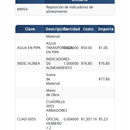
Reposición de indicadores de
MM54
alineamiento
Clave
Descripción
Cantidad
Costo
Importe
Material
AGUA
AGUA EN PIPA
TRANSPORTADA
0.020000
$50.00
$1.00
EN PIPA
INDICADORES
INDIC ALINEA
DE
1.000000
$76.80
$76.80
ALINEAMIENTO
Suma
de
$77.80
Material
Mano
de Obra
CUADRILLA
005S
ARMADORES
(
CUAD 005S
OFICIAL
0.004000
$1,307.16
$5.23
HERRERO
+ 2