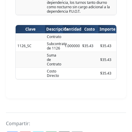
dependencia, los turnos tanto diurno
como nocturno sin cargo adicional a la
dependencia P.U.O.T.
Clave
Descripción
Cantidad
Costo
Importe
Contrato
Subcontrato
1126_SC
1.000000
$35.43
$35.43
de 1126
Suma
de
$35.43
Contrato
Costo
$35.43
Directo
Compartir: