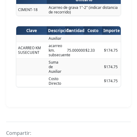
Acarreo de grava 1"-2" (indicar distancia
CIMENT-18
de recorrido)
Clave
Descripción
Cantidad
Costo
Importe
Auxiliar
acarreo
ACARREO KM
km.
75.000000
$2.33
$174.75
SUSECUENT
subsecuente
Suma
de
$174.75
Auxiliar
Costo
$174.75
Directo
Compartir: