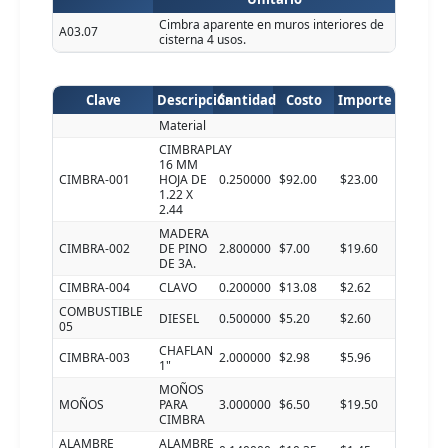
Cimbra aparente en muros interiores de
A03.07
cisterna 4 usos.
Clave
Descripción
Cantidad
Costo
Importe
Material
CIMBRAPLAY
16 MM
CIMBRA-001
HOJA DE
0.250000
$92.00
$23.00
1.22 X
2.44
MADERA
CIMBRA-002
DE PINO
2.800000
$7.00
$19.60
DE 3A.
CIMBRA-004
CLAVO
0.200000
$13.08
$2.62
COMBUSTIBLE
DIESEL
0.500000
$5.20
$2.60
05
CHAFLAN
CIMBRA-003
2.000000
$2.98
$5.96
1"
MOÑOS
MOÑOS
PARA
3.000000
$6.50
$19.50
CIMBRA
ALAMBRE
ALAMBRE