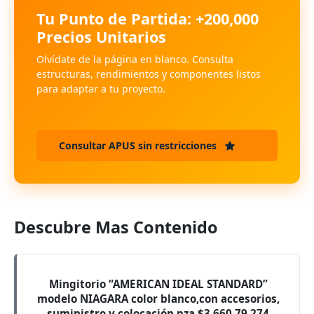
Tu Punto de Partida: +200,000
Precios Unitarios
Olvídate de la página en blanco. Consulta
estructuras, rendimientos y componentes listos
para adaptar a tu proyecto.
Consultar APUS sin restricciones
Descubre Mas Contenido
Mingitorio “AMERICAN IDEAL STANDARD”
modelo NIAGARA color blanco,con accesorios,
suministro y colocación.pza $3,660.79 274