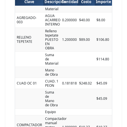
Clave
Descripción
Cantidad
Costo
Importe
Material
AGUA
AGREGADO-
ACARREO
0.200000
$40.00
$8.00
003
INTERNO
Relleno
tepetate
RELLENO
PUESTO
1.200000
$89.00
$106.80
TEPETATE
EN
OBRA
Suma
de
$114.80
Material
Mano
de Obra
CUAD. 1
CUAD OC 01
0.181818
$248.02
$45.09
PEON
Suma
de
$45.09
Mano
de Obra
Equipo
Compactador
manual
COMPACTADOR