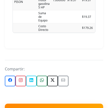
motor
1.000000
$19.37
$19.37
PISON
gasolina
5 HP
Suma
de
$19.37
Equipo
Costo
$179.26
Directo
Compartir: