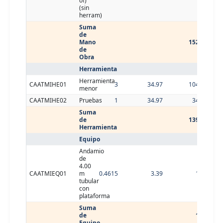
of)
(sin
herram)
Suma
de
Mano
152.43
de
Obra
Herramienta
Herramienta
CAATMIHE01
3
34.97
104.91
menor
CAATMIHE02
Pruebas
1
34.97
34.97
Suma
de
139.88
Herramienta
Equipo
Andamio
de
4.00
CAATMIEQ01
m
0.4615
3.39
1.56
tubular
con
plataforma
Suma
de
1.56
Equipo