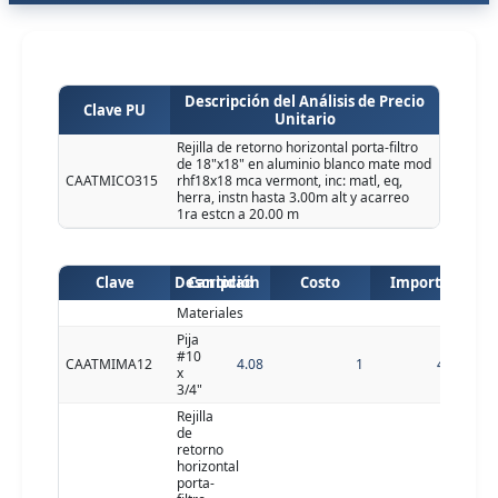
Descripción del Análisis de Precio
Clave PU
Unitario
Rejilla de retorno horizontal porta-filtro
de 18"x18" en aluminio blanco mate mod
CAATMICO315
rhf18x18 mca vermont, inc: matl, eq,
herra, instn hasta 3.00m alt y acarreo
1ra estcn a 20.00 m
Clave
Descripción
Cantidad
Costo
Importe
Materiales
Pija
#10
CAATMIMA12
4.08
1
4.08
x
3/4"
Rejilla
de
retorno
horizontal
porta-