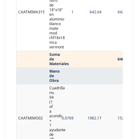
filtro
de
18"x18"
CAATMIMA315
1
642.04
642.04
en
aluminio
blanco
mate
mod
rhf18x18
mca
vermont
Suma
de
646.12
Materiales
Mano
de
Obra
Cuadrilla
no.
94
(1
of
a
acondic
CAATMIMO02
0.0769
1982.17
152.43
+
1
ayudante
de